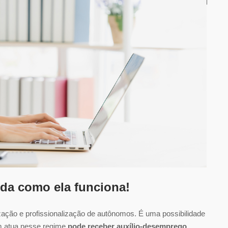
nda como ela funciona!
zação e profissionalização de autônomos. É uma possibilidade
m atua nesse regime
pode receber auxílio-desemprego,