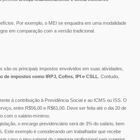
enefícios. Por exemplo, o MEI se enquadra em uma modalidade
argos em comparação com a versão tradicional.
 são os principais impostos envolvidos em suas atividades,
to de impostos como IRPJ, Cofins, IPI e CSLL
. Contudo,
rente à contribuição à Previdência Social e ao ICMS ou ISS. O
rviço, entre R$56,00 e R$61,00. Deve ser feita até o dia 20 de
do com o salário-mínimo;
gislação, o encargo previdenciário será de 3% do salário, bem
. Este exemplo é considerando um trabalhador que recebe
r caso o piso salarial da categoria profissional seja superior