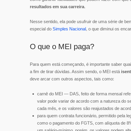
resultados em sua carreira
.
Nesse sentido, ela pode usufruir de uma série de b
especial do
Simples Nacional
, o que diminui os enc
O que o MEI paga?
Para quem está começando, é importante saber quais
a fim de tirar dúvidas. Assim sendo, o MEI está
isen
deve arcar com outros aspectos, tais como:
carnê do MEI
—
DAS, feito de forma mensal refe
valor pode variar de acordo com a natureza do se
cada mês, e os valores são reajustados de acor
para quem contrata funcionário, permitido pela le
como o pagamento do FGTS, com alíquota de 8%
um salário-mínimo, porém, os valores podem altera