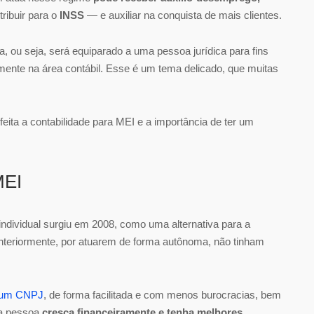
ribuir para o
INSS
— e auxiliar na conquista de mais clientes.
 ou seja, será equiparado a uma pessoa jurídica para fins
almente na área contábil. Esse é um tema delicado, que muitas
ita a contabilidade para MEI e a importância de ter um
MEI
ndividual surgiu em 2008, como uma alternativa para a
nteriormente, por atuarem de forma autônoma, não tinham
r um CNPJ
, de forma facilitada e com menos burocracias, bem
 a pessoa
cresça financeiramente e tenha melhores