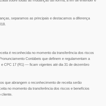
ualizada sobre todas as mudanças da norma, a fim de entender e
danças, separamos as principais e destacamos a diferença
018.
receita é reconhecida no momento da transferência dos riscos
e Pronunciamento Contábeis que definem e regulamentam a
 e CPC 17 (R1) — ficam vigentes até dia 31 de dezembro
os que abrangem o reconhecimento de receita serão
eita no momento da transferência dos riscos e benefícios
cliente.