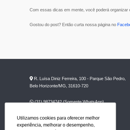
Com essas dicas em mente, você poderá organizar o
Gostou do post? Então curta nossa página no
Faceb
R. Luísa Diniz Ferreira, 100 - Parque São Pedro,
Belo Horizonte/MG, 31610-720
(31) 98734742
(Somente WhatsApp)
(31) 3279-1144
(Chamadas de voz)
Utilizamos cookies para oferecer melhor
experiência, melhorar o desempenho,