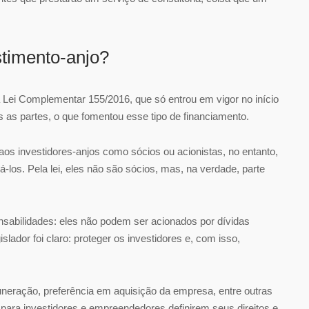
stimento-anjo?
a Lei Complementar 155/2016, que só entrou em vigor no início
s as partes, o que fomentou esse tipo de financiamento.
aos investidores-anjos como sócios ou acionistas, no entanto,
los. Pela lei, eles não são sócios, mas, na verdade, parte
sabilidades: eles não podem ser acionados por dívidas
islador foi claro: proteger os investidores e, com isso,
muneração, preferência em aquisição da empresa, entre outras
 para investidores e empreendedores definirem seus direitos e