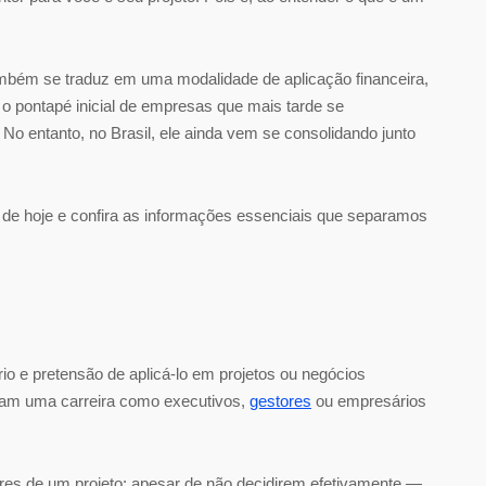
também se traduz em uma modalidade de aplicação financeira,
 o pontapé inicial de empresas que mais tarde se
o entanto, no Brasil, ele ainda vem se consolidando junto
de hoje e confira as informações essenciais que separamos
rio e pretensão de aplicá-lo em projetos ou negócios
eram uma carreira como executivos,
gestores
ou empresários
ores de um projeto: apesar de não decidirem efetivamente —