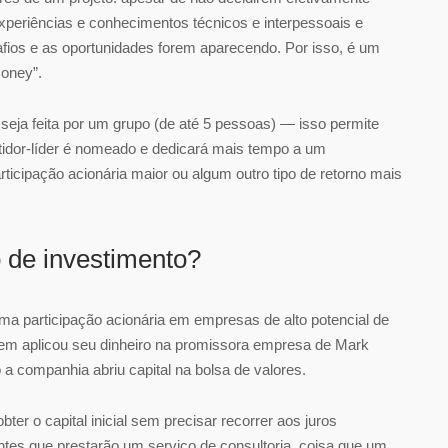
xperiências e conhecimentos técnicos e interpessoais e
ios e as oportunidades forem aparecendo. Por isso, é um
money”.
ja feita por um grupo (de até 5 pessoas) — isso permite
tidor-líder é nomeado e dedicará mais tempo a um
rticipação acionária maior ou algum outro tipo de retorno mais
o de investimento?
 uma participação acionária em empresas de alto potencial de
m aplicou seu dinheiro na promissora empresa de Mark
a companhia abriu capital na bolsa de valores.
er o capital inicial sem precisar recorrer aos juros
ntes que prestarão um serviço de consultoria, coisa que um